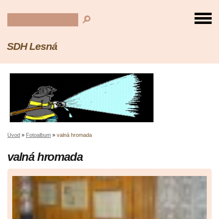
SDH Lesná
Úvod
»
Fotoalbum
»
valná hromada
valná hromada