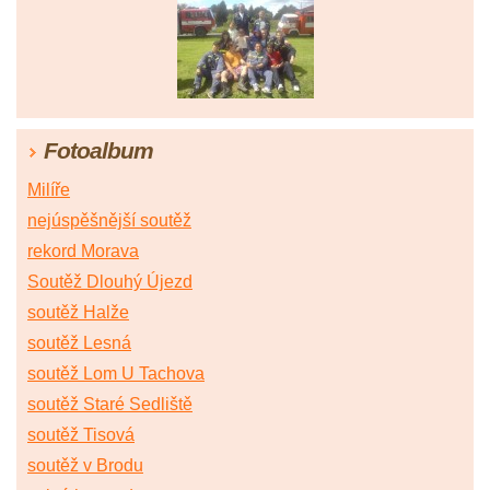
Fotoalbum
Milíře
nejúspěšnější soutěž
rekord Morava
Soutěž Dlouhý Újezd
soutěž Halže
soutěž Lesná
soutěž Lom U Tachova
soutěž Staré Sedliště
soutěž Tisová
soutěž v Brodu