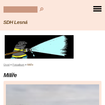
SDH Lesná
Úvod
»
Fotoalbum
»
Milíře
Milíře