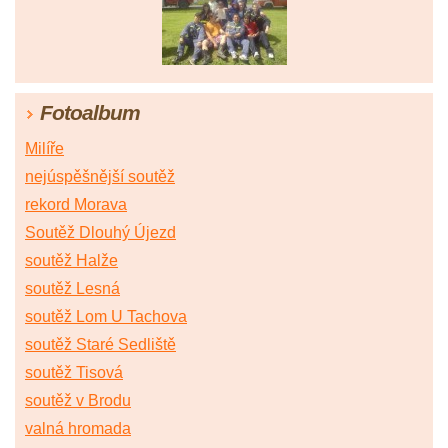
Fotoalbum
Milíře
nejúspěšnější soutěž
rekord Morava
Soutěž Dlouhý Újezd
soutěž Halže
soutěž Lesná
soutěž Lom U Tachova
soutěž Staré Sedliště
soutěž Tisová
soutěž v Brodu
valná hromada