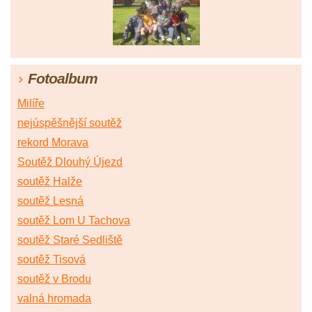
Fotoalbum
Milíře
nejúspěšnější soutěž
rekord Morava
Soutěž Dlouhý Újezd
soutěž Halže
soutěž Lesná
soutěž Lom U Tachova
soutěž Staré Sedliště
soutěž Tisová
soutěž v Brodu
valná hromada